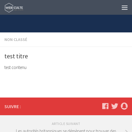
Skip to content
NON CLASSÉ
test titre
test contenu
SUIVRE :
ARTICLE SUIVANT
Les autorités britanniques se démènent pour trouver des